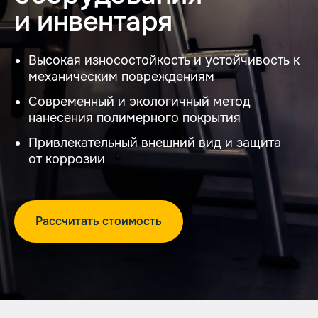
и инвентаря
Высокая износостойкость и устойчивость к
механическим повреждениям
Современный и экологичный метод
нанесения полимерного покрытия
Привлекательный внешний вид и защита
среди наших клиентов:
от коррозии
Рассчитать стоимость
Обеспечиваем полный
цикл работ
От подбора металла и сварки
до покраски и доставки.