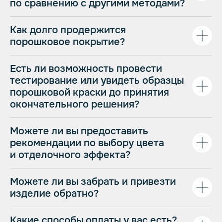
по сравнению с другими методами?
Как долго продержится
порошковое покрытие?
Есть ли возможность провести
тестирование или увидеть образцы
порошковой краски до принятия
окончательного решения?
Можете ли вы предоставить
рекомендации по выбору цвета
Политика обработки персональных данных
и отделочного эффекта?
Не является публичной офертой
Можете ли вы забрать и привезти
изделие обратно?
Какие способы оплаты у вас есть?