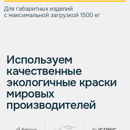
06
Доставляем готовую
конструкцию на ваш объект
в защитной упаковке.
Ответы на частые
вопросы