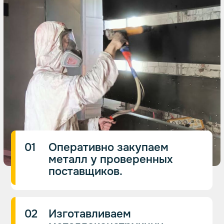
бесплатный расчёт
стоимости услуг
Свяжемся с вами в ближайшее время,
уточним задачу и сориентируем по
цене.
Как вас зовут?
Ваш номер телефона
Я согласен с
условиями
обработки
персональных данных
Получить расчёт