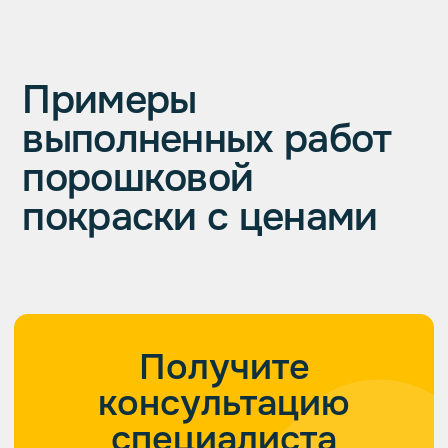
Выполняем
порошковую
покраску разного
спортоборудования