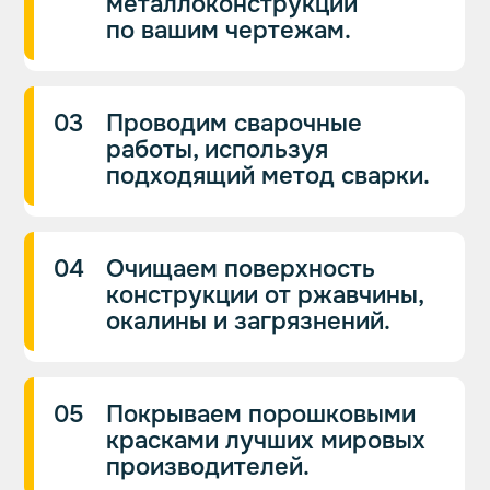
Или свяжитесь с нами напрямую
+7 (343) 271 00 04
Свяжитесь с нами
Контакты
+7 (343) 271 00 04
Написать в Telegram
Написать в Max
info@pokras66.ru
Адрес