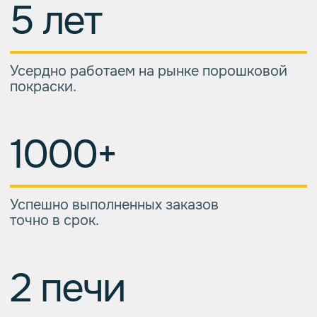
01
Оперативно закупаем
металл у проверенных
поставщиков.
02
Изготавливаем
металлоконструкции
по вашим чертежам.
03
Проводим сварочные
работы, используя
подходящий метод сварки.
04
Очищаем поверхность
конструкции от ржавчины,
окалины и загрязнений.
05
Покрываем порошковыми
красками лучших мировых
производителей.