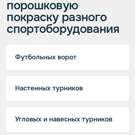
Футбольных ворот
5 лет
Усердно работаем на рынке порошковой
покраски.
Настенных турников
1000+
Угловых и навесных турников
Успешно выполненных заказов
точно в срок.