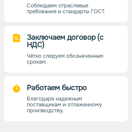
Примеры
выполненных работ
порошковой
покраски с ценами
Получите
консультацию
специалиста
+7 (343) 271 00 04
Перезвоните мне