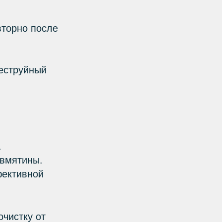
вторно после
беструйный
.
 вмятины.
ективной
чистку от