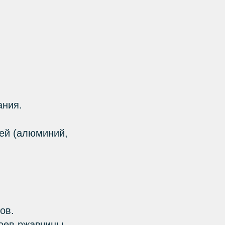
ания.
ей (алюминий,
ов.
лоев ржавчины