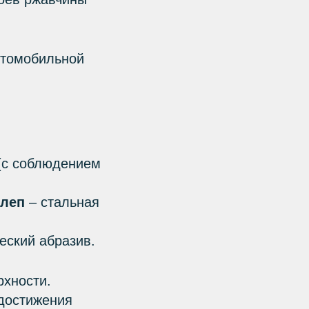
втомобильной
(с соблюдением
клеп
– стальная
еский абразив.
рхности.
достижения