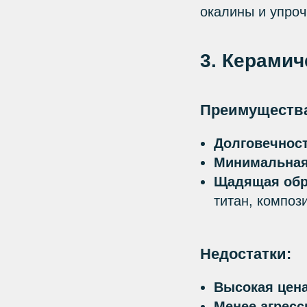
окалины и упроч
3. Керами
Преимуществ
Долговечнос
Минимальная
Щадящая обр
титан, композ
Недостатки:
Высокая цен
Менее агрес