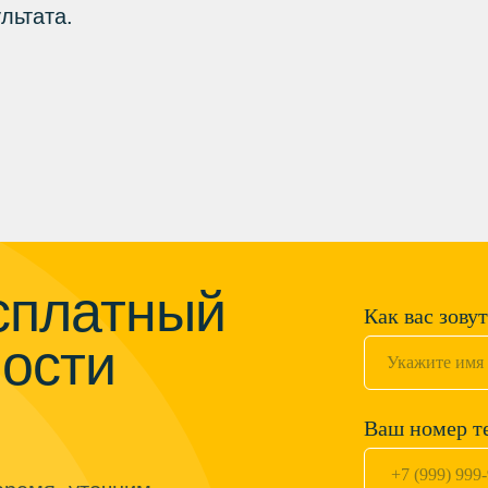
льтата.
сплатный
Как вас зову
мости
Ваш номер т