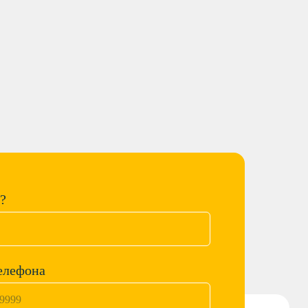
т?
елефона