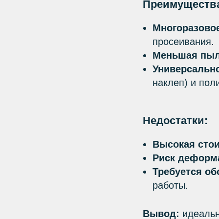
Преимуществ
Многоразово
просеивания.
Меньшая пыл
Универсальн
наклеп) и пол
Недостатки:
Высокая сто
Риск деформ
Требуется о
работы.
Вывод:
идеальн