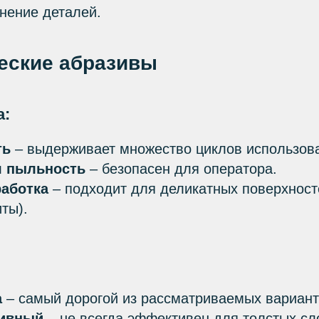
нение деталей.
ческие абразивы
а:
ть
– выдерживает множество циклов использов
 пыльность
– безопасен для оператора.
аботка
– подходит для деликатных поверхност
иты).
а
– самый дорогой из рассматриваемых вариант
сивный
– не всегда эффективен для толстых с